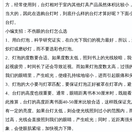
方，经常使用到，台灯相对于室内其他灯具产品虽然体积比较小
当大的，因此在选购台灯时，到底什么样的台灯才算好呢？下面
台灯。
小编支招：不伤眼的台灯怎么选
1、用白灯泡，科学研究证实，在白光下我们的视力最好，所以
炽灯或磨砂灯，而不要选彩色灯泡。
2、灯泡的度数要合适。如果度数太低，照到书上的光线较暗，
起视疲劳，时间长了还会导致近视。而如果灯泡度数太高，过强
我们的眼晴里，产生眩光，使瞳孔持续地缩小，进而引起眼痛和
3、灯泡的大小要与灯罩匹配，要保证灯泡正好被罩在灯罩内，避
4、台灯的高度也很重要。通常，眼睛距离书本30厘米时，既能
此推算，台灯的高度距离书面40-50厘米比较合适，这样既保证
有一定的亮度。如果台灯太低，则会使光线照到过小的范围内，
过高，光线会直接照到我们的眼睛，产生眩光；同时，近距离强
象，会使眼肌紧缩，加快视力下降。