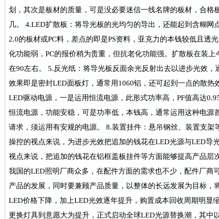
划，其次是板材的质量，可是没必要迷信一线名牌的板材，合格
几。 4.LED扩散板：将导光板的光均匀的导出，还能起到含糊
2.0的板材或PC料，差点的即是PS资料，亚克力的本钱较低且透
化功能弱，PC的报价稍为贵重，但抗老化功能强。扩散板在装上
在90左右。 5.反光纸：将导光板反面余光反射出去以进步光效，通常
效果即是密封LED面板灯，通常用1060铝，还可起到一点的散热效
LED驱动电源，一是运用恒流电源，此形式功率高，PF值高达0.
恒流电源，功能安稳，可是功率低，本钱高，通常运用这种电源
请求，须运用有安规的电源。 8.装置挂件：悬吊钢丝、装置支架
操控的视点来说，为进步光效把追加的钱花在LED光源与LED导
视点来说，把追加的钱花在铝框盖板挂件等方面能够提高产品层
我国的LED照明厂商众多，在配件方面的需求也不少，配件厂商
产品的发展，同时要兼顾产品质量，以整体的长远发展为目标，将
LED价格下降，加上LED光效逐年提升，购置成本回收周期明显
更换灯具到意愿大为提升，正式启动全球LED光源替换潮，其中