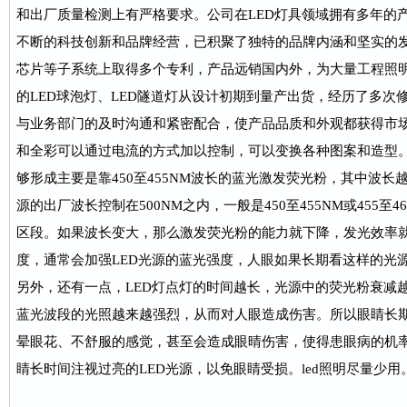
和出厂质量检测上有严格要求。公司在LED灯具领域拥有多年的
不断的科技创新和品牌经营，已积聚了独特的品牌内涵和坚实的
芯片等子系统上取得多个专利，产品远销国内外，为大量工程照明
的LED球泡灯、LED隧道灯从设计初期到量产出货，经历了多次
与业务部门的及时沟通和紧密配合，使产品品质和外观都获得市
和全彩可以通过电流的方式加以控制，可以变换各种图案和造型。
够形成主要是靠450至455NM波长的蓝光激发荧光粉，其中波长
源的出厂波长控制在500NM之内，一般是450至455NM或455至
区段。如果波长变大，那么激发荧光粉的能力就下降，发光效率
度，通常会加强LED光源的蓝光强度，人眼如果长期看这样的光
另外，还有一点，LED灯点灯的时间越长，光源中的荧光粉衰减
蓝光波段的光照越来越强烈，从而对人眼造成伤害。所以眼睛长期
晕眼花、不舒服的感觉，甚至会造成眼晴伤害，使得患眼病的机
睛长时间注视过亮的LED光源，以免眼睛受损。led照明尽量少用