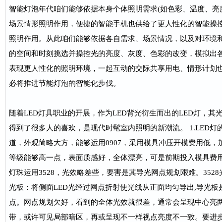
智能灯泡年代咱们能够依据本身个体照明需求(如色彩、温度、亮
场景情形照明作用，便捷的智能手机也供给了更人性化的智能操
照明作用。从此咱们能够依据各自需求、场景情况，以及对环境
的空间和时刻挑选并操控光的亮度、灰度、色彩的改变，模拟出
表现更人性化的照明环境，一起互动的交际共享用电、情形计划
必将推进节能灯泡的智能化步伐。
随着LED灯具职业的开展，作为LED背光衍生而出的LED灯，
得到了很多人的喜欢，是现代时髦室内照明的新潮流。 1.LED灯
道，外观简略大方，能够运用0907，采用模具冲压开模费用低，
等级能够高一点，表面质感好，全体漂亮，可是前期投入模具费用较高
灯珠运用3528，光效略差些，要害是其导光网点规划艰难。3528光
光板：将侧面LED光经过网点折射使光线从正面均匀导出,导光板
点。网点规划欠好，看到的全体光效就很差，通常会呈现中心亮
带，或许可见局部暗区，再或呈现不一样视点亮度不一致。要进